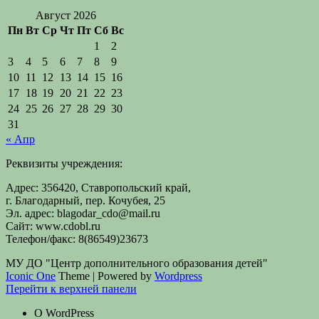
Август 2026
Пн
Вт
Ср
Чт
Пт
Сб
Вс
1
2
3
4
5
6
7
8
9
10
11
12
13
14
15
16
17
18
19
20
21
22
23
24
25
26
27
28
29
30
31
« Апр
Реквизиты учреждения:
Адрес: 356420, Ставропольский край,
г. Благодарный, пер. Кочубея, 25
Эл. адрес: blagodar_cdo@mail.ru
Сайт: www.cdobl.ru
Телефон/факс: 8(86549)23673
МУ ДО "Центр дополнительного образования детей"
Iconic One
Theme | Powered by
Wordpress
Перейти к верхней панели
О WordPress